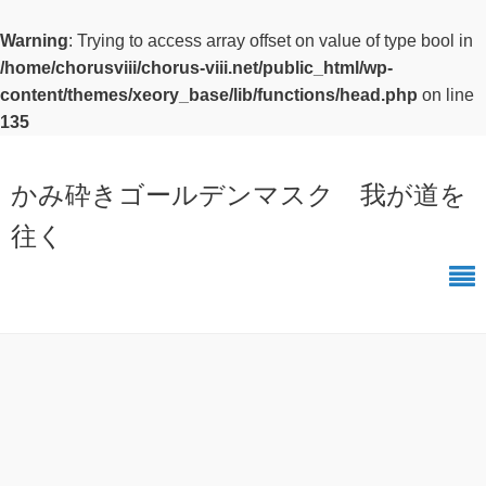
Warning
: Trying to access array offset on value of type bool in
/home/chorusviii/chorus-viii.net/public_html/wp-
content/themes/xeory_base/lib/functions/head.php
on line
135
かみ砕きゴールデンマスク 我が道を
往く