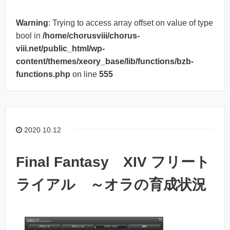
Warning
: Trying to access array offset on value of type
bool in
/home/chorusviii/chorus-
viii.net/public_html/wp-
content/themes/xeory_base/lib/functions/bzb-
functions.php
on line
555
2020.10.12
Final Fantasy XIV フリート
ライアル ～オラの育成状況