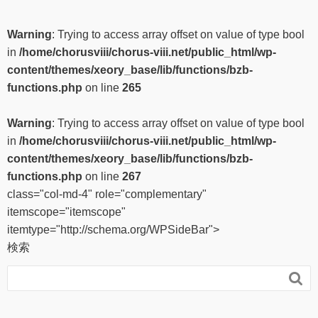
Warning
: Trying to access array offset on value of type bool
in
/home/chorusviii/chorus-viii.net/public_html/wp-
content/themes/xeory_base/lib/functions/bzb-
functions.php
on line
265
Warning
: Trying to access array offset on value of type bool
in
/home/chorusviii/chorus-viii.net/public_html/wp-
content/themes/xeory_base/lib/functions/bzb-
functions.php
on line
267
class="col-md-4" role="complementary"
itemscope="itemscope"
itemtype="http://schema.org/WPSideBar">
検索
