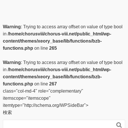
Warning
: Trying to access array offset on value of type bool
in
/home/chorusviii/chorus-viii.net/public_html/wp-
content/themes/xeory_base/lib/functions/bzb-
functions.php
on line
265
Warning
: Trying to access array offset on value of type bool
in
/home/chorusviii/chorus-viii.net/public_html/wp-
content/themes/xeory_base/lib/functions/bzb-
functions.php
on line
267
class="col-md-4" role="complementary"
itemscope="itemscope"
itemtype="http://schema.org/WPSideBar">
検索
