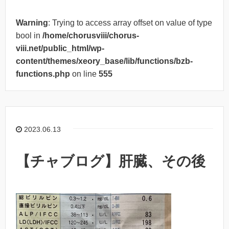
Warning
: Trying to access array offset on value of type
bool in
/home/chorusviii/chorus-
viii.net/public_html/wp-
content/themes/xeory_base/lib/functions/bzb-
functions.php
on line
555
2023.06.13
【チャブログ】肝臓、その後