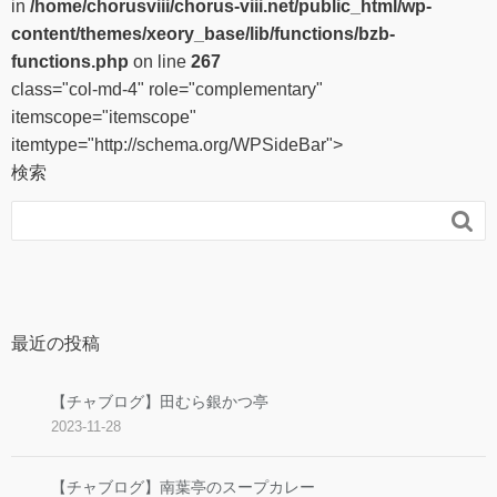
in
/home/chorusviii/chorus-viii.net/public_html/wp-
content/themes/xeory_base/lib/functions/bzb-
functions.php
on line
267
class="col-md-4" role="complementary"
itemscope="itemscope"
itemtype="http://schema.org/WPSideBar">
検索

最近の投稿
【チャブログ】田むら銀かつ亭
2023-11-28
【チャブログ】南葉亭のスープカレー